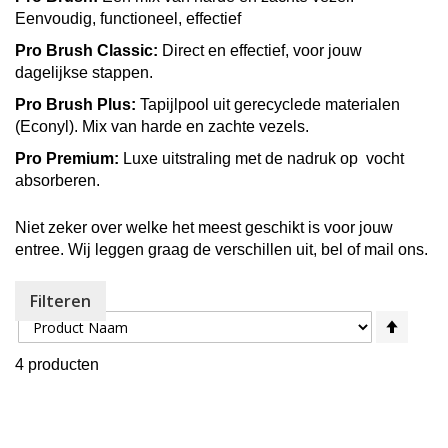
Eenvoudig, functioneel, effectief
Pro Brush Classic
:
Direct en effectief, voor jouw
dagelijkse stappen.
Pro Brush Plus:
Tapijlpool uit gerecyclede materialen
(Econyl). Mix van harde en zachte vezels.
Pro Premium:
Luxe uitstraling met de nadruk op vocht
absorberen.
Niet zeker over welke het meest geschikt is voor jouw
entree. Wij leggen graag de verschillen uit, bel of mail ons.
Filteren
Sorteer op
Van
hoog
4
producten
naar
laag
sorte