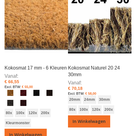
Kokosmat 17 mm - 6 Kleuren
Kokosmat Naturel 20 24
30mm
Vanaf
€ 66,55
Vanaf
€ 55,00
€ 70,18
€ 58,00
20mm
24mm
30mm
80x
100x
120x
200x
80x
100x
120x
200x
In Winkelwagen
Kleurmonster
In Winkelwagen