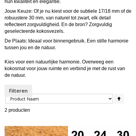
hun kwaliteit en elegantie.
Jouw Keuze
: Of je nu kiest voor de subtiele 17/18 mm of de
robuustere 30 mm, van naturel tot zwart, elk detail
reflecteert zorgvuldigheid. En de bron? Zorgvuldig
geselecteerde kokosvezels.
De Plaats
: Ideaal voor binnengebruik. Een stille harmonie
tussen jou en de natuur.
Kies voor een natuurlijke harmonie. Overweeg een
kokosmat voor jouw ruimte en verbind je met de rust van
de natuur.
Filteren
Sorteer op
Van
hoog
2
producten
naar
laag
sorte